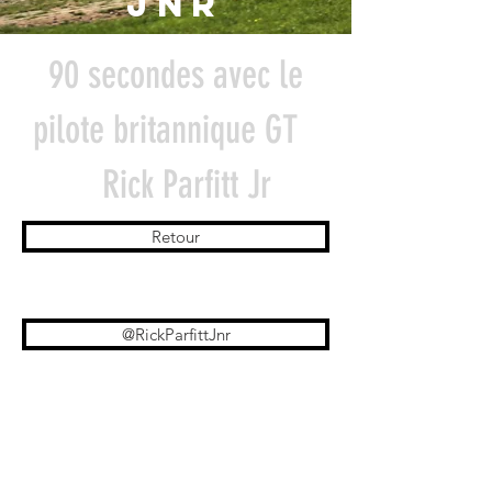
jnr
90 secondes avec le
pilote britannique GT
Rick Parfitt Jr
Retour
@RickParfittJnr
Rick Parfitt Jnr est un pilote de
course britannique et musicien de
rock originaire de Londres en