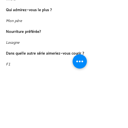
Qui admirez-vous le plus ?
Mon père
Nourriture préférée?
Lasagne
Dans quelle autre série aimeriez-vous courir ?
F1
Quelle voiture de route conduisez-vous ?
Alfa Mito
Le moment de course le plus mémorable ?
Gagner ELMS avec Ginetta
Avez-vous des tatouages, si oui lesquels et où
(soyez honnête !) ?