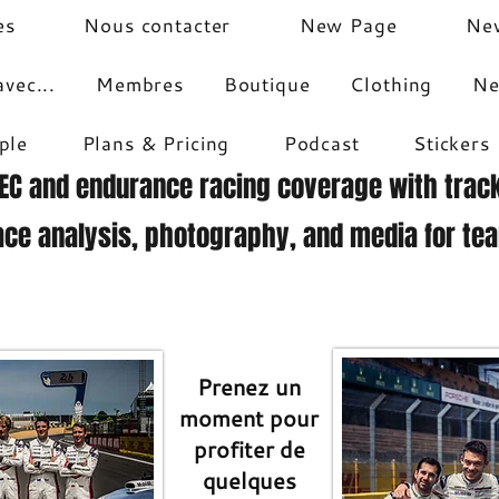
es
Nous contacter
New Page
Ne
vec...
Membres
Boutique
Clothing
Ne
ple
Plans & Pricing
Podcast
Stickers
EC and endurance racing coverage with track
ace analysis, photography, and media for te
mmage à la Porsche 919 Hybride Galerie
Prenez un
moment pour
profiter de
quelques