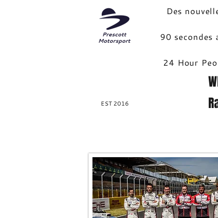
Des nouvell
90 secondes a
24 Hour Peo
W
R
EST 2016
Ho